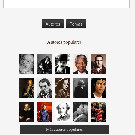
Autores
Temas
Autores populares
Más autores populares