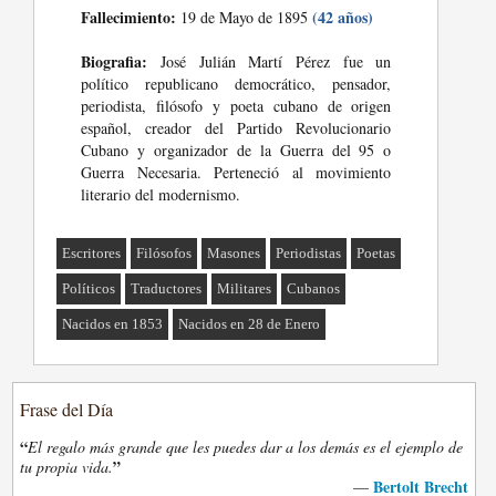
Fallecimiento:
(42 años)
19 de Mayo de 1895
Biografia:
José Julián Martí Pérez fue un
político republicano democrático, pensador,
periodista, filósofo y poeta cubano de origen
español, creador del Partido Revolucionario
Cubano y organizador de la Guerra del 95 o
Guerra Necesaria. Perteneció al movimiento
literario del modernismo.
Escritores
Filósofos
Masones
Periodistas
Poetas
Políticos
Traductores
Militares
Cubanos
Nacidos en 1853
Nacidos en 28 de Enero
Frase del Día
“
El regalo más grande que les puedes dar a los demás es el ejemplo de
”
tu propia vida.
Bertolt Brecht
—