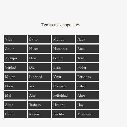
Temas más populares
Vida
Éxito
Mundo
Nada
Amor
Hacer
Hombres
Bien
Tiempo
Dios
Gente
Tener
Verdad
Día
Estar
Poder
Mujer
Libertad
Vivir
Personas
Decir
Ver
Corazón
Saber
Mal
Arte
Felicidad
Años
Alma
Trabajo
Historia
Hoy
Estado
Razón
Pueblo
Momento