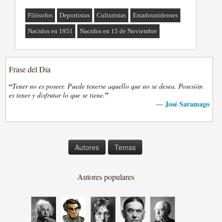
Filósofos
Deportistas
Culturistas
Estadounidenses
Nacidos en 1951
Nacidos en 15 de Noviembre
Frase del Día
“
Tener no es poseer. Puede tenerse aquello que no se desea. Posesión
”
es tener y disfrutar lo que se tiene.
José Saramago
—
Autores
Temas
Autores populares