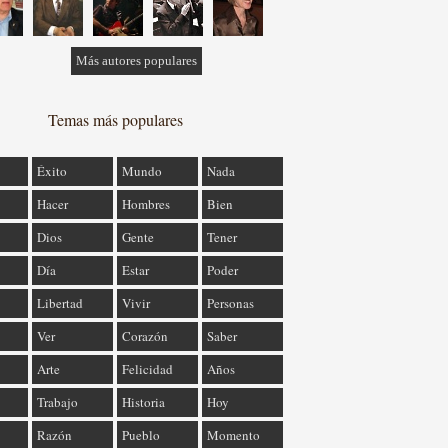
Más autores populares
Temas más populares
Éxito
Mundo
Nada
Hacer
Hombres
Bien
Dios
Gente
Tener
Día
Estar
Poder
Libertad
Vivir
Personas
Ver
Corazón
Saber
Arte
Felicidad
Años
Trabajo
Historia
Hoy
Razón
Pueblo
Momento