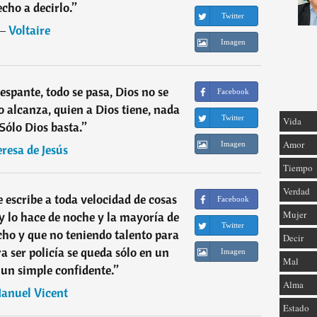
echo a decirlo.
”
Twitter
―
Voltaire
Imagen
espante, todo se pasa, Dios no se
Facebook
o alcanza, quien a Dios tiene, nada
Twitter
Vida
 Sólo Dios basta.
”
Amor
Imagen
eresa de Jesús
Tiempo
Verdad
e escribe a toda velocidad de cosas
Facebook
Mujer
 lo hace de noche y la mayoría de
Twitter
cho y que no teniendo talento para
Decir
ra ser policía se queda sólo en un
Imagen
Mal
un simple confidente.
”
Alma
anuel Vicent
Estado