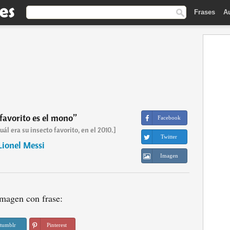
Frases
A
 favorito es el mono
”
Facebook
ál era su insecto favorito, en el 2010.]
Twitter
Lionel Messi
Imagen
magen con frase:
tumblr
Pinterest