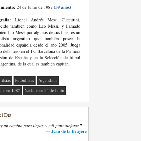
imiento:
(39 años)
24 de Junio de 1987
rafia:
Lionel Andrés Messi Cuccittini,
ocido también como Leo Messi, y llamado
ién Lio Messi por algunos de sus fans, es un
bolista argentino que también posee la
onalidad española desde el año 2005. Juega
 delantero en el FC Barcelona de la Primera
sión de España y en la Selección de fútbol
rgentina, de la cual es también capitán.
rtistas
Futbolistas
Argentinos
dos en 1987
Nacidos en 24 de Junio
el Día
”
y un camino para llegar, y mil para alejarse.
Jean de la Bruyere
—