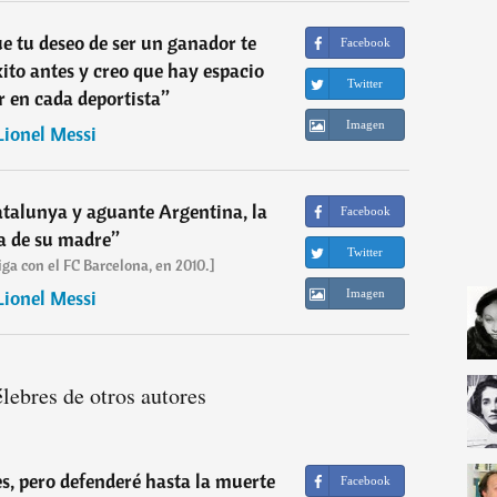
e tu deseo de ser un ganador te
Facebook
xito antes y creo que hay espacio
Twitter
 en cada deportista
”
Imagen
Lionel Messi
Catalunya y aguante Argentina, la
Facebook
a de su madre
”
Twitter
iga con el FC Barcelona, en 2010.]
Lionel Messi
Imagen
élebres de otros autores
s, pero defenderé hasta la muerte
Facebook