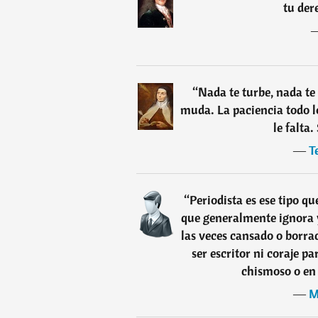
tu der
“
Nada te turbe, nada te 
muda. La paciencia todo l
le falta.
―
T
“
Periodista es ese tipo qu
que generalmente ignora y
las veces cansado o borra
ser escritor ni coraje pa
chismoso o en 
―
M