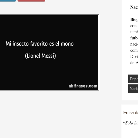
Nac
Biog
con
tamb
fut
naci
como
Divi
de A
Depo
Naci
Frase d
“
Sólo ha