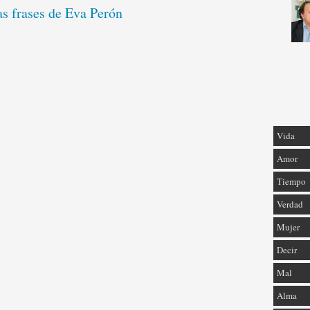
as frases de Eva Perón
Vida
Amor
Tiempo
Verdad
Mujer
Decir
Mal
Alma