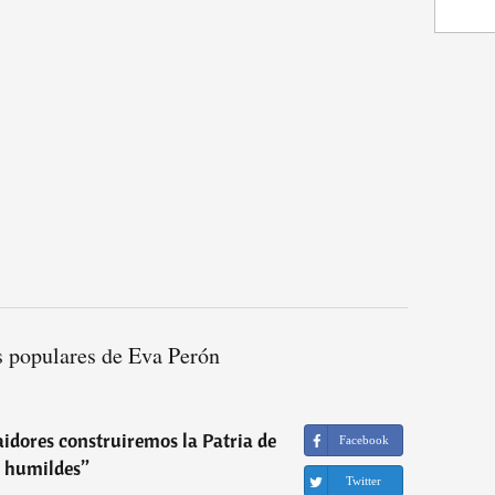
s populares de Eva Perón
raidores construiremos la Patria de
Facebook
s humildes
”
Twitter