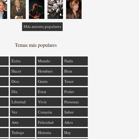
Más autores populares
Temas más populares
Éxito
Mundo
Nada
Hacer
Hombres
Bien
Dios
Gente
Tener
Día
Estar
Poder
Libertad
Vivir
Personas
Ver
Corazón
Saber
Arte
Felicidad
Años
Trabajo
Historia
Hoy