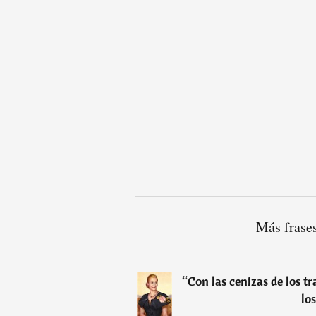
Más frase
“
Con las cenizas de los t
lo