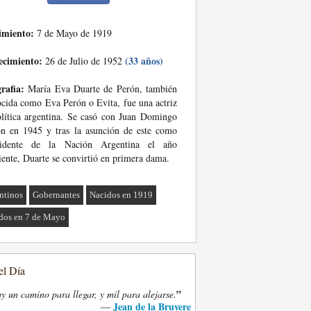
imiento:
7 de Mayo de 1919
ecimiento:
(33 años)
26 de Julio de 1952
rafia:
María Eva Duarte de Perón, también
cida como Eva Perón o Evita, fue una actriz
lítica argentina. Se casó con Juan Domingo
n en 1945 y tras la asunción de este como
sidente de la Nación Argentina el año
iente, Duarte se convirtió en primera dama.
ntinos
Gobernantes
Nacidos en 1919
dos en 7 de Mayo
el Día
”
y un camino para llegar, y mil para alejarse.
Jean de la Bruyere
—