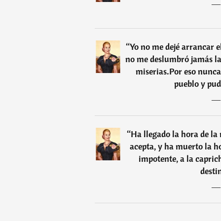
“
Yo no me dejé arrancar el
no me deslumbró jamás la 
miserias.Por eso nunca 
pueblo y pud
“
Ha llegado la hora de la
acepta, y ha muerto la ho
impotente, a la capric
desti