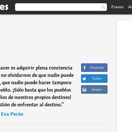
Frases
A
cer es adquirir plena conciencia
Facebook
 no olvidarnos de que nadie puede
Twitter
o, que nadie puede hacer tampoco
eblo. ¡Sólo basta que los pueblos
Imagen
os de nuestros propios destinos!
tión de enfrentar al destino.
”
―
Eva Perón