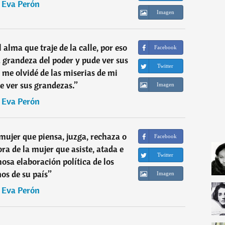
―
Eva Perón
Imagen
 alma que traje de la calle, por eso
Facebook
grandeza del poder y pude ver sus
Twitter
me olvidé de las miserias de mi
e ver sus grandezas.
”
Imagen
―
Eva Perón
 mujer que piensa, juzga, rechaza o
Facebook
ra de la mujer que asiste, atada e
Twitter
hosa elaboración política de los
nos de su país
”
Imagen
―
Eva Perón