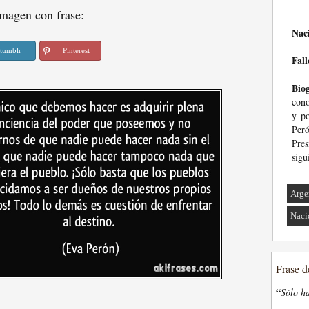
magen con frase:
Nac
tumblr
Pinterest
Fall
Biog
cono
y po
Peró
Pre
sigu
Arge
Naci
Frase d
“
Sólo ha