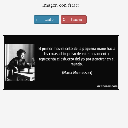
Imagen con frase:
tumblr
Pinterest