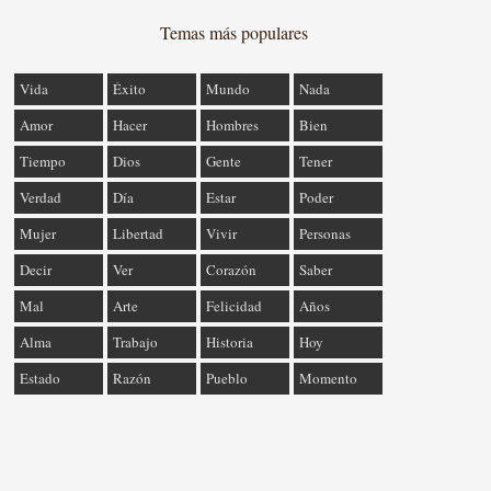
Temas más populares
Vida
Éxito
Mundo
Nada
Amor
Hacer
Hombres
Bien
Tiempo
Dios
Gente
Tener
Verdad
Día
Estar
Poder
Mujer
Libertad
Vivir
Personas
Decir
Ver
Corazón
Saber
Mal
Arte
Felicidad
Años
Alma
Trabajo
Historia
Hoy
Estado
Razón
Pueblo
Momento