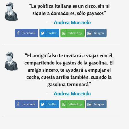
“
La política italiana es un circo, sin ni
siquiera domadores, sólo payasos
”
―
Andrea Mucciolo
Facebook
Twitter
WhatsApp
Imagen
“
El amigo falso te invitará a viajar con él,
compartiendo los gastos de la gasolina. El
amigo sincero, te ayudará a empujar el
coche, cuesta arriba también, cuando la
gasolina terminará
”
―
Andrea Mucciolo
Facebook
Twitter
WhatsApp
Imagen