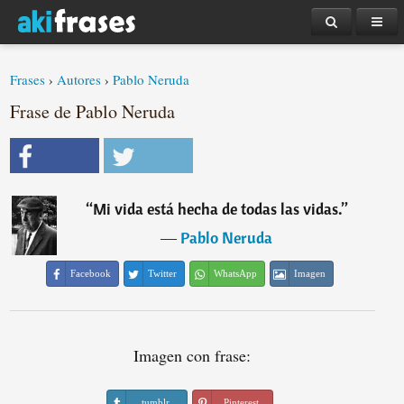
Frases
›
Autores
›
Pablo Neruda
Frase de Pablo Neruda
“
Mi vida está hecha de todas las vidas.
”
―
Pablo Neruda
Facebook
Twitter
WhatsApp
Imagen
Imagen con frase:
tumblr
Pinterest