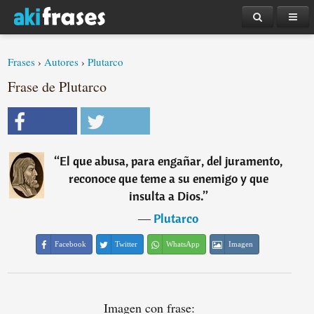
Frases
›
Autores
›
Plutarco
Frase de Plutarco
“
El que abusa, para engañar, del juramento,
reconoce que teme a su enemigo y que
insulta a Dios.
”
―
Plutarco
Facebook
Twitter
WhatsApp
Imagen
Imagen con frase: