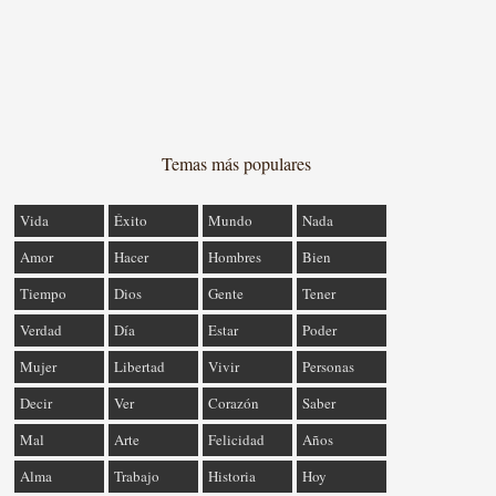
Temas más populares
Vida
Éxito
Mundo
Nada
Amor
Hacer
Hombres
Bien
Tiempo
Dios
Gente
Tener
Verdad
Día
Estar
Poder
Mujer
Libertad
Vivir
Personas
Decir
Ver
Corazón
Saber
Mal
Arte
Felicidad
Años
Alma
Trabajo
Historia
Hoy