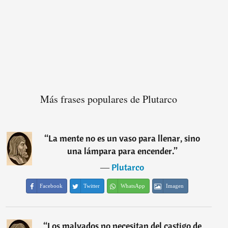
Más frases populares de Plutarco
“
La mente no es un vaso para llenar, sino
una lámpara para encender.
”
―
Plutarco
Facebook
Twitter
WhatsApp
Imagen
“
Los malvados no necesitan del castigo de