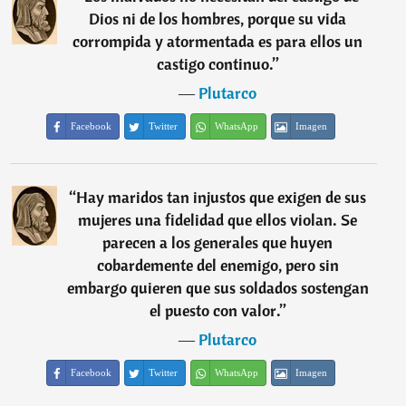
Dios ni de los hombres, porque su vida
corrompida y atormentada es para ellos un
castigo continuo.
”
―
Plutarco
Facebook
Twitter
WhatsApp
Imagen
“
Hay maridos tan injustos que exigen de sus
mujeres una fidelidad que ellos violan. Se
parecen a los generales que huyen
cobardemente del enemigo, pero sin
embargo quieren que sus soldados sostengan
el puesto con valor.
”
―
Plutarco
Facebook
Twitter
WhatsApp
Imagen