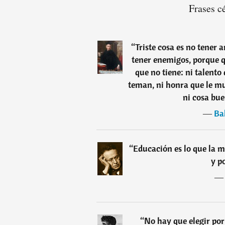
Frases c
“
Triste cosa es no tener 
tener enemigos, porque q
que no tiene: ni talento
teman, ni honra que le mu
ni cosa bue
―
Ba
“
Educación es lo que la 
y p
“
No hay que elegir por