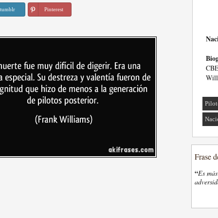
tumblr
Pinterest
Nac
Biog
CBE
Will
Pilo
Naci
Frase d
“
Es más 
adversi