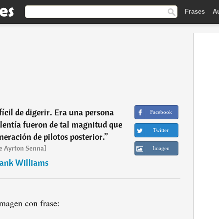
Frases
A
ícil de digerir. Era una persona
Facebook
alentía fueron de tal magnitud que
Twitter
neración de pilotos posterior.
”
e Ayrton Senna]
Imagen
ank Williams
magen con frase: