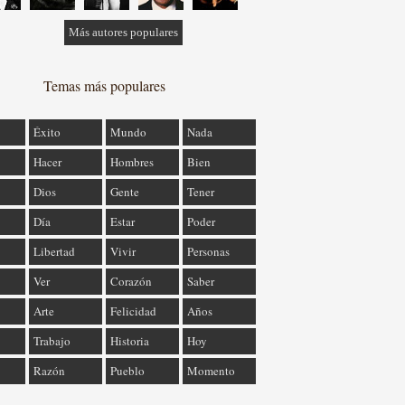
Más autores populares
Temas más populares
Éxito
Mundo
Nada
Hacer
Hombres
Bien
Dios
Gente
Tener
Día
Estar
Poder
Libertad
Vivir
Personas
Ver
Corazón
Saber
Arte
Felicidad
Años
Trabajo
Historia
Hoy
Razón
Pueblo
Momento