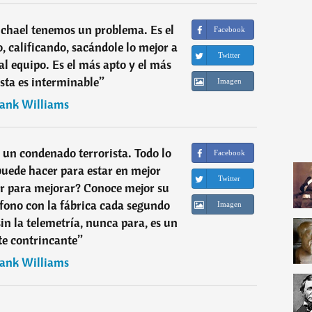
chael tenemos un problema. Es el
Facebook
, calificando, sacándole lo mejor a
Twitter
 al equipo. Es el más apto y el más
ista es interminable
”
Imagen
ank Williams
un condenado terrorista. Todo lo
Facebook
uede hacer para estar en mejor
Twitter
r para mejorar? Conoce mejor su
éfono con la fábrica cada segundo
Imagen
in la telemetría, nunca para, es un
te contrincante
”
ank Williams