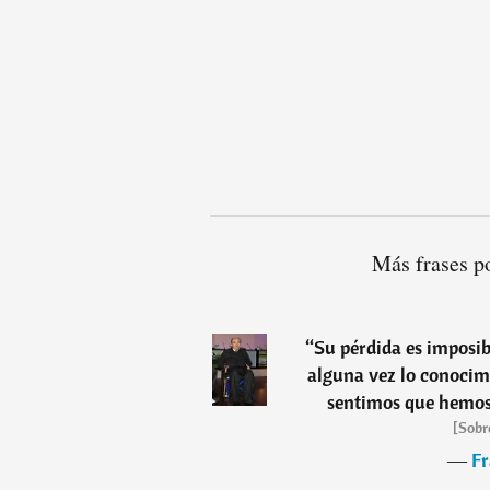
Más frases p
“
Su pérdida es imposib
alguna vez lo conocimo
sentimos que hemos 
[Sobr
―
Fr