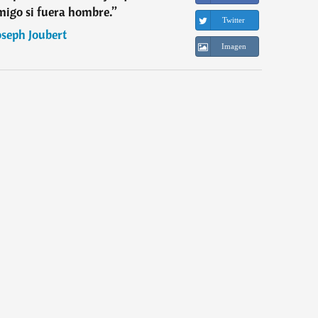
amigo si fuera hombre.
”
Twitter
oseph Joubert
Imagen