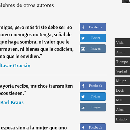
élebres de otros autores
amigos, pero más triste debe ser no
Facebook
uien enemigos no tenga, señal de
Twitter
 que haga sombra, ni valor que le
Vida
rmuren, ni bienes que le codicien,
Imagen
Amor
na que le envidien.
”
Tiempo
ltasar Gracián
Verdad
Mujer
mayoría recibe, muchos transmiten
Facebook
Decir
ocos tienen.
”
Twitter
Mal
―
Karl Kraus
Imagen
Alma
Estado
 esposa sino a la mujer que uno
Facebook