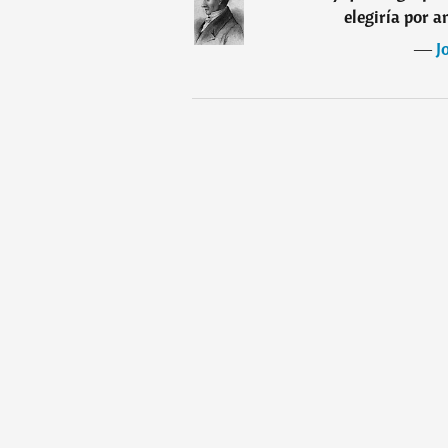
elegiría por 
―
J