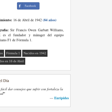
Facebook
imiento:
(84 años)
16 de Abril de 1942
rafia:
Sir Francis Owen Garbatt Williams,
 es el fundador y mánager del equipo
iams F1 de Fórmula 1.
tos
Fórmula 1
Nacidos en 1942
dos en 16 de Abril
el Día
fácil dar consejos que sufrir con fortaleza la
”
dad
Eurípides
—