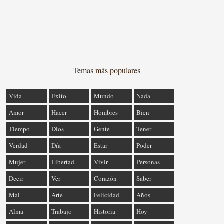
Temas más populares
Vida
Éxito
Mundo
Nada
Amor
Hacer
Hombres
Bien
Tiempo
Dios
Gente
Tener
Verdad
Día
Estar
Poder
Mujer
Libertad
Vivir
Personas
Decir
Ver
Corazón
Saber
Mal
Arte
Felicidad
Años
Alma
Trabajo
Historia
Hoy