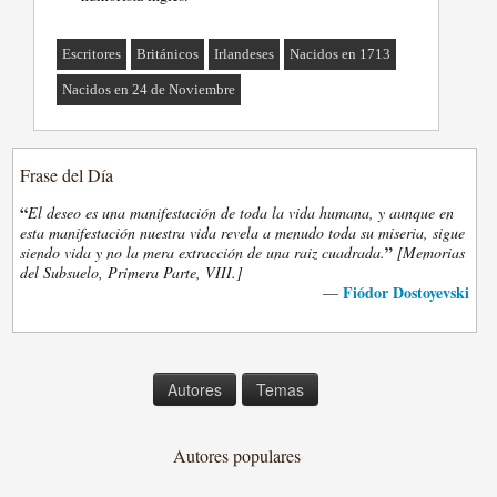
Escritores
Británicos
Irlandeses
Nacidos en 1713
Nacidos en 24 de Noviembre
Frase del Día
“
El deseo es una manifestación de toda la vida humana, y aunque en
esta manifestación nuestra vida revela a menudo toda su miseria, sigue
”
siendo vida y no la mera extracción de una raiz cuadrada.
[Memorias
del Subsuelo, Primera Parte, VIII.]
Fiódor Dostoyevski
—
Autores
Temas
Autores populares