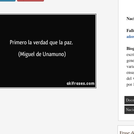
Nac
Fall
año
Biog
escr
gen
var
ensa
del
por 
Doce
Naci
Frase d