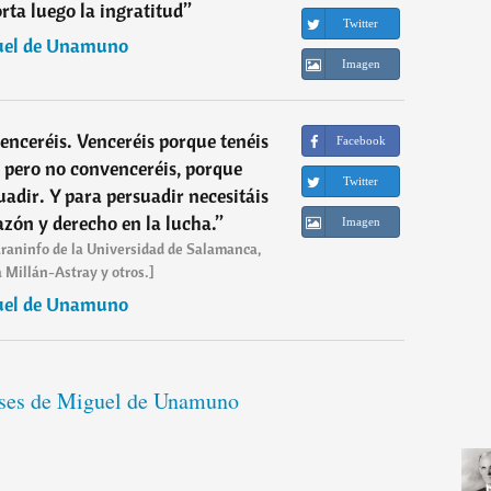
orta luego la ingratitud
”
Twitter
uel de Unamuno
Imagen
enceréis. Venceréis porque tenéis
Facebook
 pero no convenceréis, porque
Twitter
uadir. Y para persuadir necesitáis
razón y derecho en la lucha.
”
Imagen
Paraninfo de la Universidad de Salamanca,
 Millán-Astray y otros.]
uel de Unamuno
ases de Miguel de Unamuno