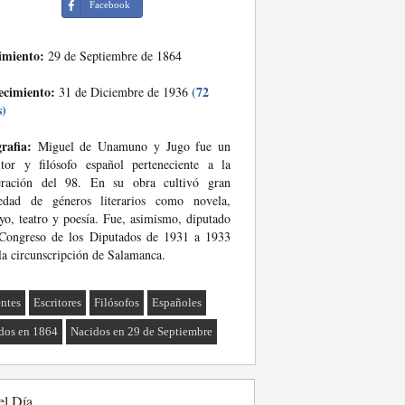
Facebook
imiento:
29 de Septiembre de 1864
ecimiento:
(72
31 de Diciembre de 1936
s)
rafia:
Miguel de Unamuno y Jugo fue un
itor y filósofo español perteneciente a la
eración del 98. En su obra cultivó gran
iedad de géneros literarios como novela,
yo, teatro y poesía. Fue, asimismo, diputado
 Congreso de los Diputados de 1931 a 1933
la circunscripción de Salamanca.
ntes
Escritores
Filósofos
Españoles
dos en 1864
Nacidos en 29 de Septiembre
el Día