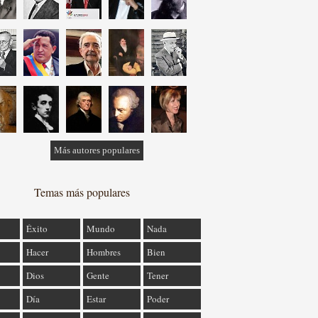
Más autores populares
Temas más populares
Éxito
Mundo
Nada
Hacer
Hombres
Bien
Dios
Gente
Tener
Día
Estar
Poder