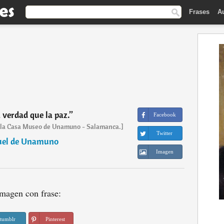
Frases
A
 verdad que la paz.
”
Facebook
e la Casa Museo de Unamuno - Salamanca.]
Twitter
uel de Unamuno
Imagen
magen con frase:
tumblr
Pinterest