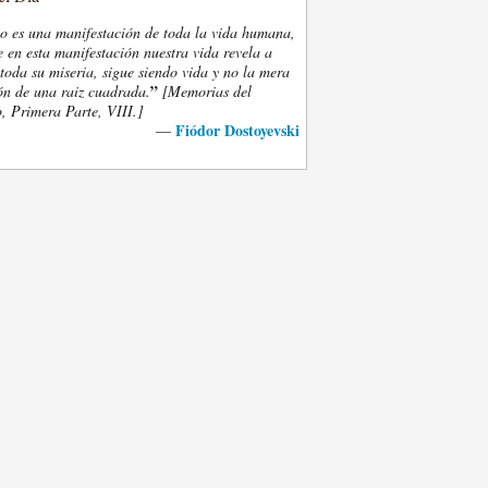
eo es una manifestación de toda la vida humana,
 en esta manifestación nuestra vida revela a
oda su miseria, sigue siendo vida y no la mera
”
ón de una raiz cuadrada.
[Memorias del
, Primera Parte, VIII.]
Fiódor Dostoyevski
—