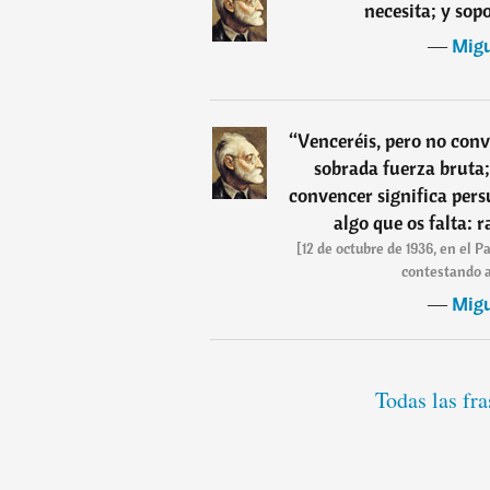
necesita; y sop
―
Mig
“
Venceréis, pero no conv
sobrada fuerza bruta;
convencer significa pers
algo que os falta: 
[12 de octubre de 1936, en el 
contestando a
―
Mig
Todas las fr