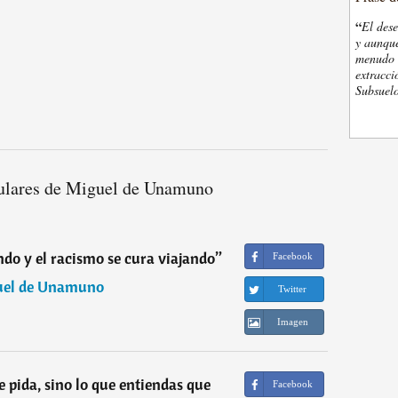
“
El des
y aunque
menudo t
extracci
Subsuelo
ulares de Miguel de Unamuno
ndo y el racismo se cura viajando
”
Facebook
uel de Unamuno
Twitter
Imagen
e pida, sino lo que entiendas que
Facebook