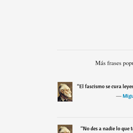
Más frases pop
“
El fascismo se cura leye
―
Mig
“
No des a nadie lo que t