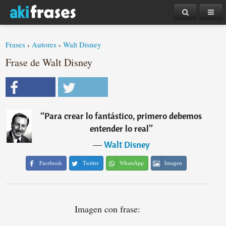
Frases
›
Autores
›
Walt Disney
Frase de Walt Disney
“
Para crear lo fantástico, primero debemos
entender lo real
”
―
Walt Disney
Facebook
Twitter
WhatsApp
Imagen
Imagen con frase: