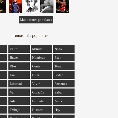
Más autores populares
Temas más populares
Éxito
Mundo
Nada
Hacer
Hombres
Bien
Dios
Gente
Tener
Día
Estar
Poder
Libertad
Vivir
Personas
Ver
Corazón
Saber
Arte
Felicidad
Años
Trabajo
Historia
Hoy