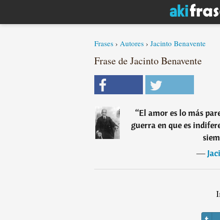
Frases
›
Autores
›
Jacinto Benavente
Frase de Jacinto Benavente
“
El amor es lo más pare
guerra en que es indifer
siem
―
Jac
I