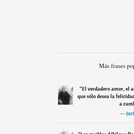
Más frases po
“
El verdadero amor, el a
que sólo desea la felicida
a camb
―
Jac