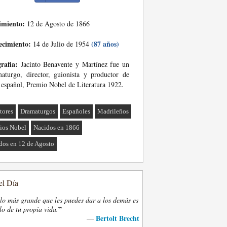
imiento:
12 de Agosto de 1866
ecimiento:
(87 años)
14 de Julio de 1954
rafia:
Jacinto Benavente y Martínez fue un
aturgo, director, guionista y productor de
 español, Premio Nobel de Literatura 1922.
tores
Dramaturgos
Españoles
Madrileños
ios Nobel
Nacidos en 1866
dos en 12 de Agosto
el Día
lo más grande que les puedes dar a los demás es
”
lo de tu propia vida.
Bertolt Brecht
—