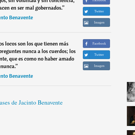
jos, sin voluntad y sin conciencia,
Facebook
acen en ser mal gobernados.
”
Twitter
into Benavente
Imagen
s locos son los que tienen más
Facebook
reguntes nunca a los cuerdos; los
Twitter
te, que es como no haber amado
nunca.
”
Imagen
into Benavente
rases de Jacinto Benavente