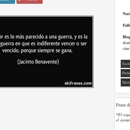
Nac
Fall
Biog
dram
cine
Escri
Prem
Naci
Frase d
“
El rega
el ejemp