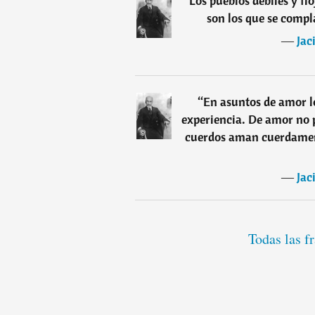
“
Los pueblos débiles y flo
son los que se compl
―
Jac
“
En asuntos de amor lo
experiencia. De amor no p
cuerdos aman cuerdamen
―
Jac
Todas las f