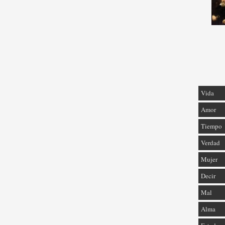
Vida
Amor
Tiempo
Verdad
Mujer
Decir
Mal
Alma