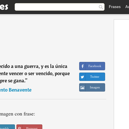
Frases
A
cido a una guerra, y es la única
Facebook
ente vencer o ser vencido, porque
Twitter
pre se gana.
”
Imagen
into Benavente
magen con frase:
tumblr
Pinterest