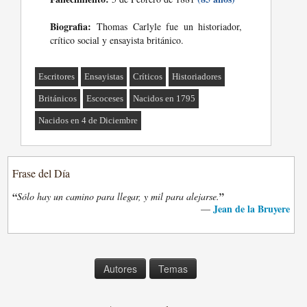
Biografia:
Thomas Carlyle fue un historiador,
crítico social y ensayista británico.
Escritores
Ensayistas
Críticos
Historiadores
Británicos
Escoceses
Nacidos en 1795
Nacidos en 4 de Diciembre
Frase del Día
“
”
Sólo hay un camino para llegar, y mil para alejarse.
Jean de la Bruyere
—
Autores
Temas