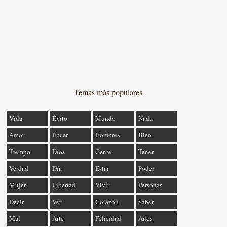
Temas más populares
Vida
Éxito
Mundo
Nada
Amor
Hacer
Hombres
Bien
Tiempo
Dios
Gente
Tener
Verdad
Día
Estar
Poder
Mujer
Libertad
Vivir
Personas
Decir
Ver
Corazón
Saber
Mal
Arte
Felicidad
Años