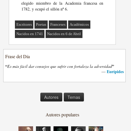
elegido miembro de la Academia francesa en
1782, y ocupó el sillón nº 6.
Escritores
Poetas
Franceses
Académicos
Nacidos en 1741
Nacidos en 6 de Abril
Frase del Día
“
”
Es más fácil dar consejos que sufrir con fortaleza la adversidad
Eurípides
—
Autores
Temas
Autores populares