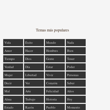
Temas más populares
Vida
Éxito
Mundo
Nada
Amor
Hacer
Hombres
Bien
Tiempo
Dios
Gente
Tener
Verdad
Día
Estar
Poder
Mujer
Libertad
Vivir
Personas
Decir
Ver
Corazón
Saber
Mal
Arte
Felicidad
Años
Alma
Trabajo
Historia
Hoy
Estado
Razón
Pueblo
Momento