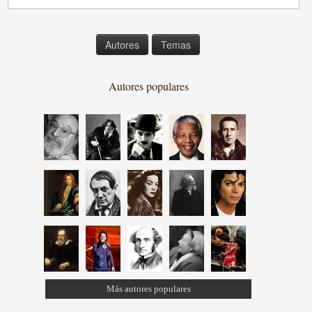
Autores
Temas
Autores populares
Más autores populares