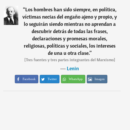
“
Los hombres han sido siempre, en política,
víctimas necias del engaño ajeno y propio, y
lo seguirán siendo mientras no aprendan a
descubrir detrás de todas las frases,
declaraciones y promesas morales,
religiosas, políticas y sociales, los intereses
de una u otra clase.
”
[Tres fuentes y tres partes integrantes del Marxismo]
―
Lenin
Facebook
Twitter
WhatsApp
Imagen