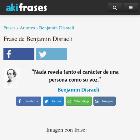
Frases
›
Autores
›
Benjamin Disraeli
Frase de Benjamin Disraeli
“
Nada revela tanto el carácter de una
persona como su voz.
”
―
Benjamin Disraeli
Facebook
Twitter
WhatsApp
Imagen
Imagen con frase: