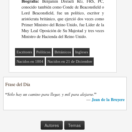
Biografia:
Benjamín Disraeli KG, FRS, PC,
conocido también como Conde de Beaconsfield o
Lord Beaconsfield, fue un político, escritor y
aristócrata británico, que ejerció dos veces como
Primer Ministro del Reino Unido, fue Líder de la
Muy Leal Oposición de Su Majestad y tres veces
Ministro de Hacienda del Reino Unido.
Escritores
Políticos
Británicos
Ingleses
Nacidos en 1804
Nacidos en 21 de Diciembre
Frase del Día
“
”
Sólo hay un camino para llegar, y mil para alejarse.
Jean de la Bruyere
—
Autores
Temas