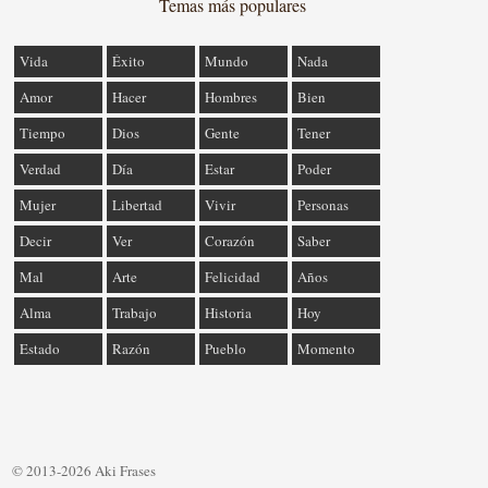
Temas más populares
Vida
Éxito
Mundo
Nada
Amor
Hacer
Hombres
Bien
Tiempo
Dios
Gente
Tener
Verdad
Día
Estar
Poder
Mujer
Libertad
Vivir
Personas
Decir
Ver
Corazón
Saber
Mal
Arte
Felicidad
Años
Alma
Trabajo
Historia
Hoy
Estado
Razón
Pueblo
Momento
© 2013-2026 Aki Frases