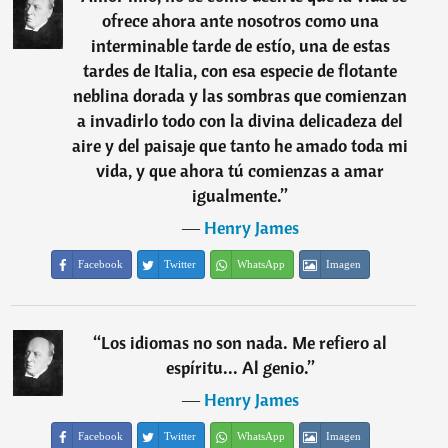
ofrece ahora ante nosotros como una
interminable tarde de estío, una de estas
tardes de Italia, con esa especie de flotante
neblina dorada y las sombras que comienzan
a invadirlo todo con la divina delicadeza del
aire y del paisaje que tanto he amado toda mi
vida, y que ahora tú comienzas a amar
igualmente.
”
―
Henry James
Facebook
Twitter
WhatsApp
Imagen
“
Los idiomas no son nada. Me refiero al
espíritu... Al genio.
”
―
Henry James
Facebook
Twitter
WhatsApp
Imagen