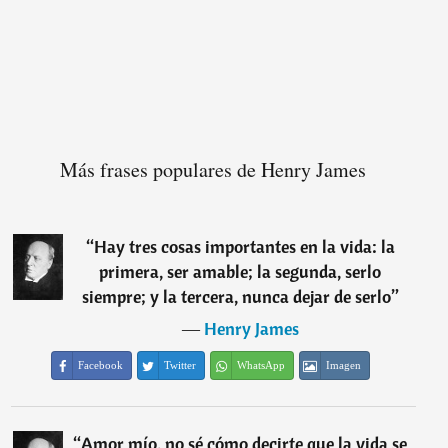
Más frases populares de Henry James
“
Hay tres cosas importantes en la vida: la
primera, ser amable; la segunda, serlo
siempre; y la tercera, nunca dejar de serlo
”
―
Henry James
Facebook
Twitter
WhatsApp
Imagen
“
Amor mío, no sé cómo decirte que la vida se