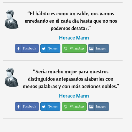
“
El hábito es como un cable; nos vamos
enredando en él cada día hasta que no nos
podemos desatar.
”
―
Horace Mann
Facebook
Twitter
WhatsApp
Imagen
“
Sería mucho mejor para nuestros
distinguidos antepasados alabarles con
menos palabras y con más acciones nobles.
”
―
Horace Mann
Facebook
Twitter
WhatsApp
Imagen