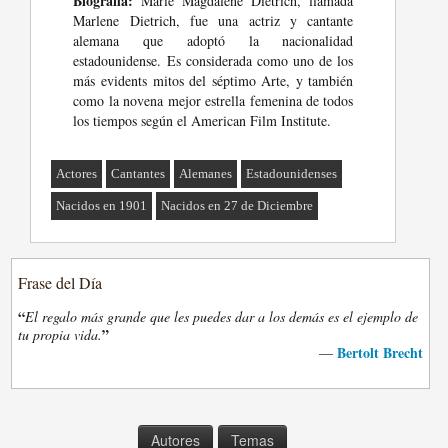
Biografia:
Marie Magdalene Dietrich, llamada
Marlene Dietrich, fue una actriz y cantante
alemana que adoptó la nacionalidad
estadounidense. Es considerada como uno de los
más evidents mitos del séptimo Arte, y también
como la novena mejor estrella femenina de todos
los tiempos según el American Film Institute.
Actores
Cantantes
Alemanes
Estadounidenses
Nacidos en 1901
Nacidos en 27 de Diciembre
Frase del Día
“
El regalo más grande que les puedes dar a los demás es el ejemplo de
”
tu propia vida.
Bertolt Brecht
—
Autores
Temas