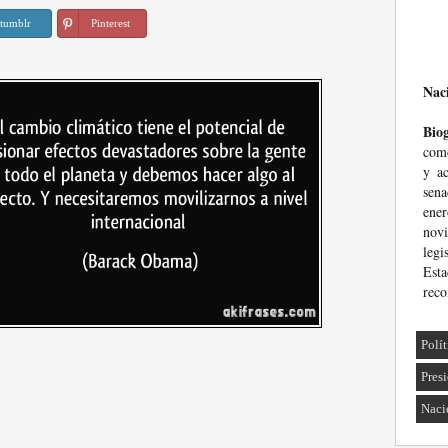
tumblr
Pinterest
Nac
Biog
com
y ac
sena
ene
nov
leg
Est
reco
Polí
Pres
Naci