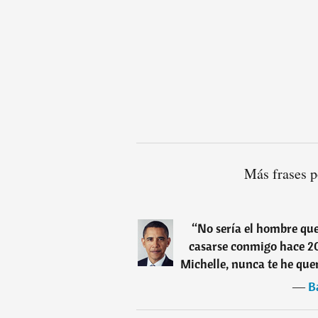
Más frases 
“
No sería el hombre que
casarse conmigo hace 20 
Michelle, nunca te he qu
―
B