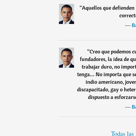
“
Aquellos que defienden 
correct
―
B
“
Creo que podemos cu
fundadores, la idea de qu
trabajar duro, no impor
tenga... No importa que se
indio americano, joven,
discapacitado, gay o heter
dispuesto a esforzars
―
B
Todas las