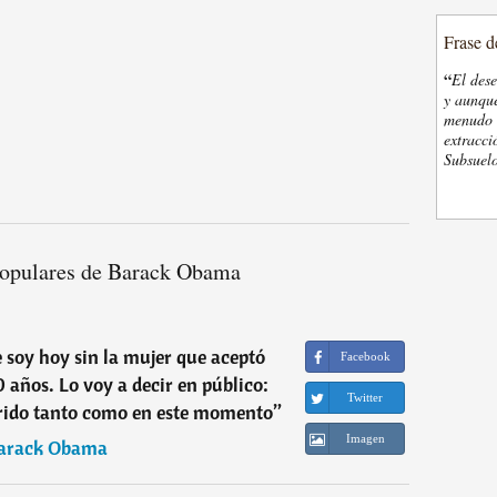
Frase d
“
El des
y aunque
menudo t
extracci
Subsuelo
populares de Barack Obama
 soy hoy sin la mujer que aceptó
Facebook
años. Lo voy a decir en público:
Twitter
erido tanto como en este momento
”
Imagen
arack Obama