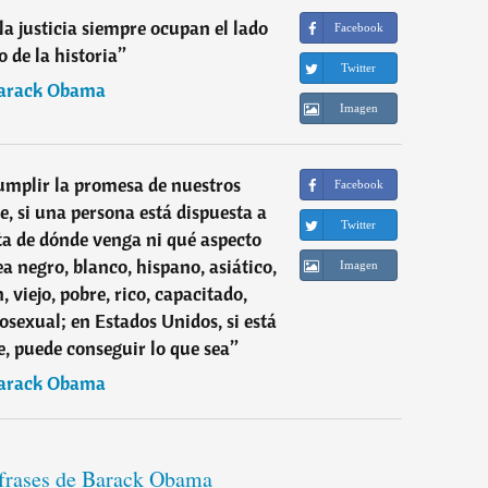
la justicia siempre ocupan el lado
Facebook
o de la historia
”
Twitter
arack Obama
Imagen
mplir la promesa de nuestros
Facebook
e, si una persona está dispuesta a
Twitter
ta de dónde venga ni qué aspecto
a negro, blanco, hispano, asiático,
Imagen
 viejo, pobre, rico, capacitado,
osexual; en Estados Unidos, si está
e, puede conseguir lo que sea
”
arack Obama
 frases de Barack Obama