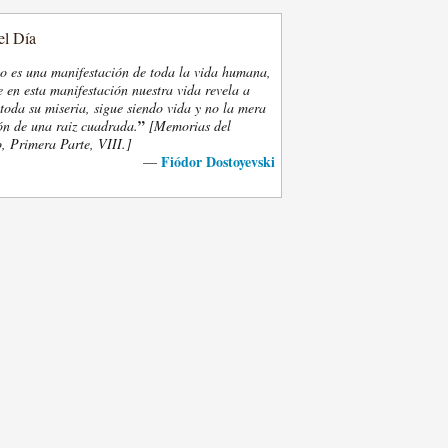
el Día
eo es una manifestación de toda la vida humana,
 en esta manifestación nuestra vida revela a
oda su miseria, sigue siendo vida y no la mera
”
ón de una raiz cuadrada.
[Memorias del
, Primera Parte, VIII.]
Fiódor Dostoyevski
—