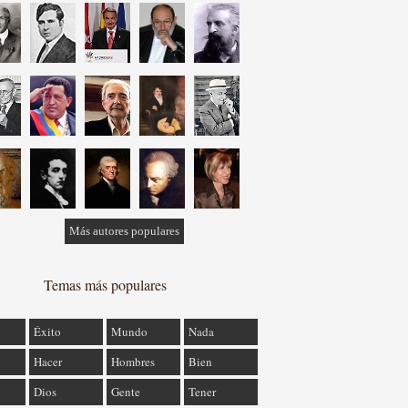
Más autores populares
Temas más populares
Éxito
Mundo
Nada
Hacer
Hombres
Bien
Dios
Gente
Tener