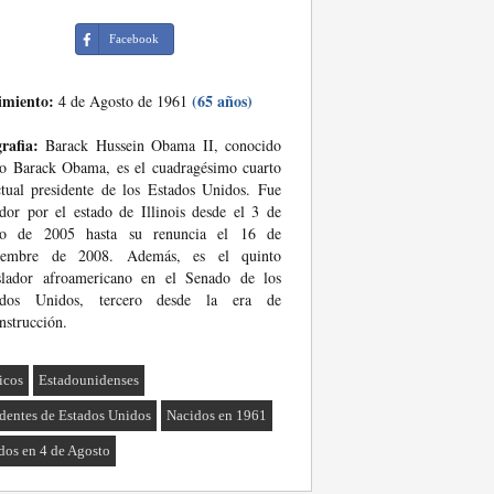
Facebook
imiento:
(65 años)
4 de Agosto de 1961
rafia:
Barack Hussein Obama II, conocido
o Barack Obama, es el cuadragésimo cuarto
tual presidente de los Estados Unidos. Fue
dor por el estado de Illinois desde el 3 de
ro de 2005 hasta su renuncia el 16 de
iembre de 2008. Además, es el quinto
islador afroamericano en el Senado de los
ados Unidos, tercero desde la era de
nstrucción.
ticos
Estadounidenses
identes de Estados Unidos
Nacidos en 1961
dos en 4 de Agosto