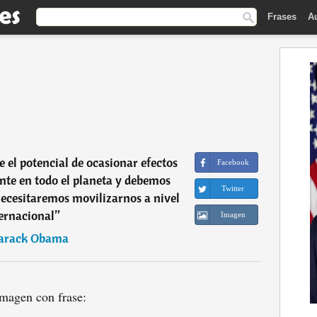
Frases
A
e el potencial de ocasionar efectos
Facebook
nte en todo el planeta y debemos
Twitter
 necesitaremos movilizarnos a nivel
ernacional
”
Imagen
arack Obama
magen con frase: