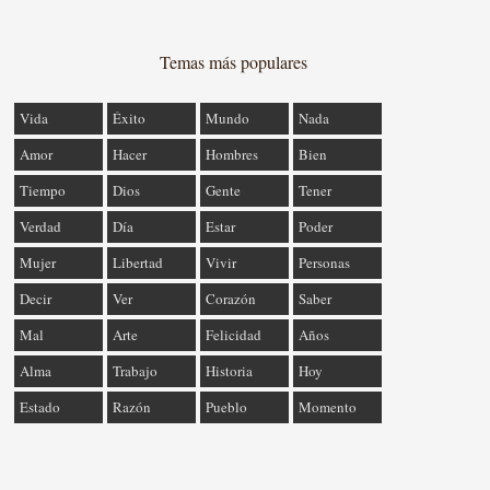
Temas más populares
Vida
Éxito
Mundo
Nada
Amor
Hacer
Hombres
Bien
Tiempo
Dios
Gente
Tener
Verdad
Día
Estar
Poder
Mujer
Libertad
Vivir
Personas
Decir
Ver
Corazón
Saber
Mal
Arte
Felicidad
Años
Alma
Trabajo
Historia
Hoy
Estado
Razón
Pueblo
Momento