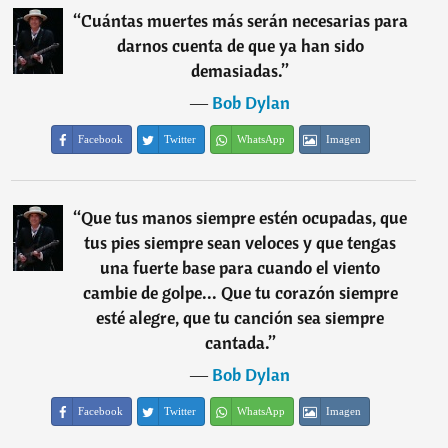
“
Cuántas muertes más serán necesarias para
darnos cuenta de que ya han sido
demasiadas.
”
―
Bob Dylan
Facebook
Twitter
WhatsApp
Imagen
“
Que tus manos siempre estén ocupadas, que
tus pies siempre sean veloces y que tengas
una fuerte base para cuando el viento
cambie de golpe... Que tu corazón siempre
esté alegre, que tu canción sea siempre
cantada.
”
―
Bob Dylan
Facebook
Twitter
WhatsApp
Imagen