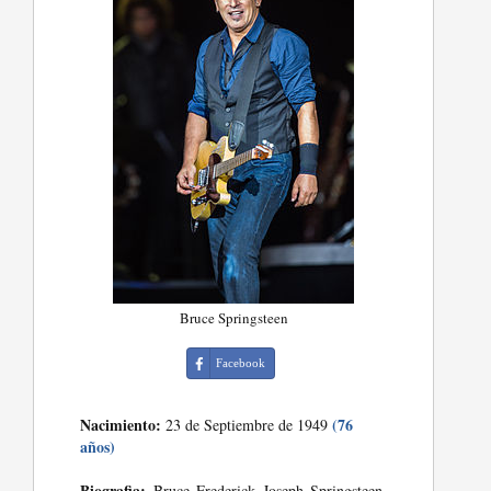
Bruce Springsteen
Facebook
Nacimiento:
(76
23 de Septiembre de 1949
años)
Biografia:
Bruce Frederick Joseph Springsteen,