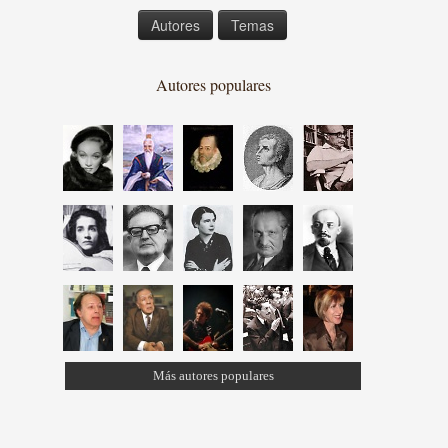
Autores
Temas
Autores populares
Más autores populares