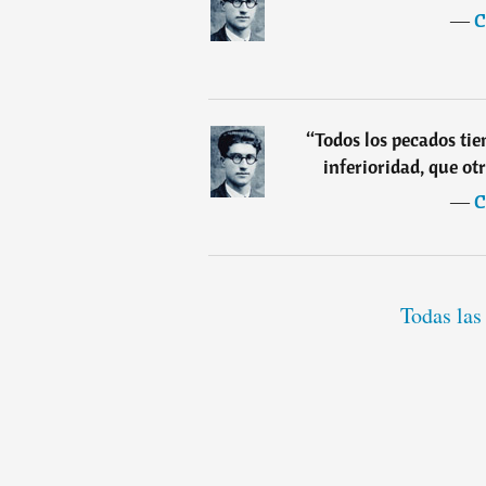
―
C
“
Todos los pecados tie
inferioridad, que ot
―
C
Todas las