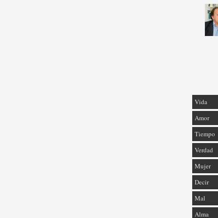
Vida
Amor
Tiempo
Verdad
Mujer
Decir
Mal
Alma