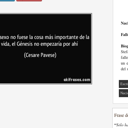
Nac
Fall
Biog
Ste
fall
un e
del 
Escri
Naci
Frase d
“
Sólo ha