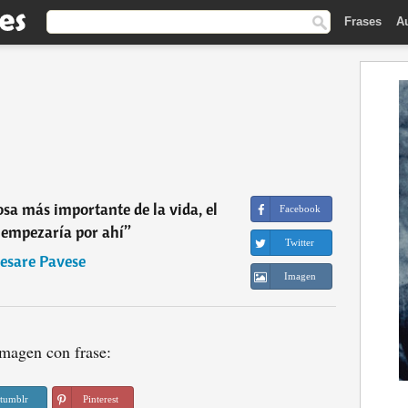
Frases
A
cosa más importante de la vida, el
Facebook
 empezaría por ahí
”
Twitter
esare Pavese
Imagen
magen con frase:
tumblr
Pinterest