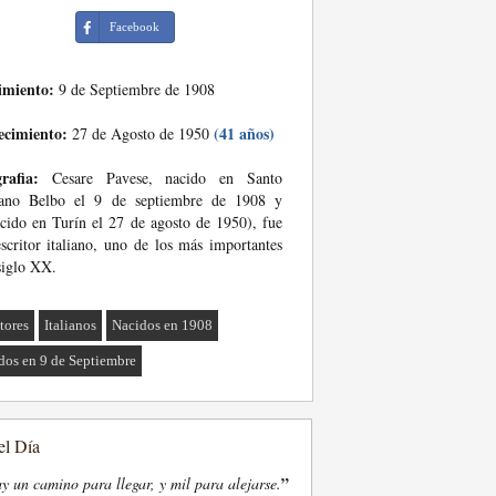
Facebook
imiento:
9 de Septiembre de 1908
ecimiento:
(41 años)
27 de Agosto de 1950
rafia:
Cesare Pavese, nacido en Santo
fano Belbo el 9 de septiembre de 1908 y
ecido en Turín el 27 de agosto de 1950), fue
scritor italiano, uno de los más importantes
siglo XX.
tores
Italianos
Nacidos en 1908
dos en 9 de Septiembre
el Día
”
y un camino para llegar, y mil para alejarse.