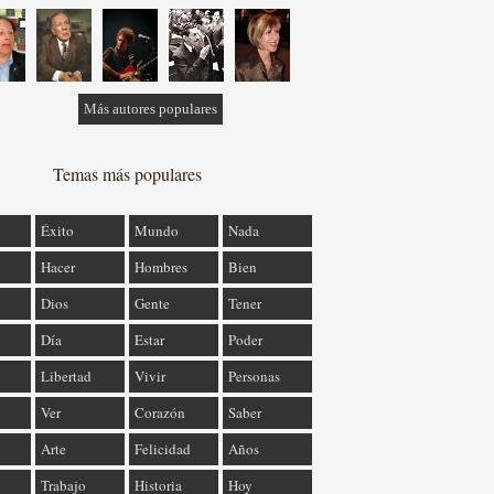
Más autores populares
Temas más populares
Éxito
Mundo
Nada
Hacer
Hombres
Bien
Dios
Gente
Tener
Día
Estar
Poder
Libertad
Vivir
Personas
Ver
Corazón
Saber
Arte
Felicidad
Años
Trabajo
Historia
Hoy