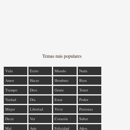
Temas más populares
Vida
Éxito
Mundo
Nada
Amor
Hacer
Hombres
Bien
Tiempo
Dios
Gente
Tener
Verdad
Día
Estar
Poder
Mujer
Libertad
Vivir
Personas
Decir
Ver
Corazón
Saber
Mal
Arte
Felicidad
Años