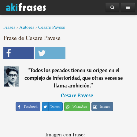
Frases
›
Autores
›
Cesare Pavese
Frase de Cesare Pavese
“
Todos los pecados tienen su origen en el
complejo de inferioridad, que otras veces se
llama ambición.
”
―
Cesare Pavese
Facebook
Twitter
WhatsApp
Imagen
Imagen con frase: