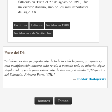
fallecido en Turín el 27 de agosto de 1950), fue
un escritor italiano, uno de los más importantes
del siglo XX.
Escritores
Italianos
Nacidos en 1908
Nacidos en 9 de Septiembre
Frase del Día
“
El deseo es una manifestación de toda la vida humana, y aunque en
esta manifestación nuestra vida revela a menudo toda su miseria, sigue
”
siendo vida y no la mera extracción de una raiz cuadrada.
[Memorias
del Subsuelo, Primera Parte, VIII.]
Fiódor Dostoyevski
—
Autores
Temas