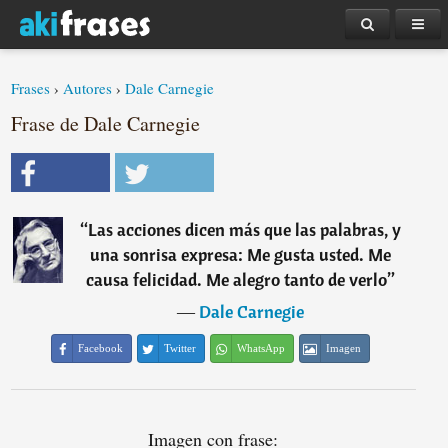
Frases
›
Autores
›
Dale Carnegie
Frase de Dale Carnegie
“
Las acciones dicen más que las palabras, y
una sonrisa expresa: Me gusta usted. Me
causa felicidad. Me alegro tanto de verlo
”
―
Dale Carnegie
Facebook
Twitter
WhatsApp
Imagen
Imagen con frase: