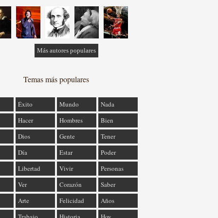
Más autores populares
Temas más populares
Éxito
Mundo
Nada
Hacer
Hombres
Bien
Dios
Gente
Tener
Día
Estar
Poder
Libertad
Vivir
Personas
Ver
Corazón
Saber
Arte
Felicidad
Años
Trabajo
Historia
Hoy