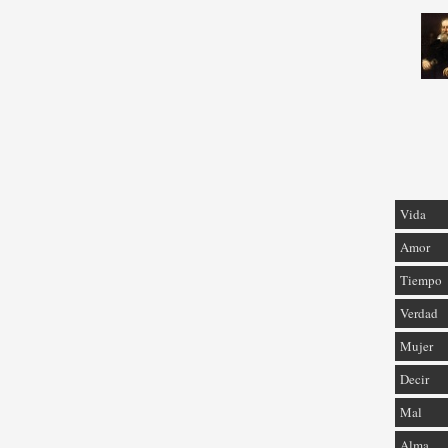
Vida
Amor
Tiempo
Verdad
Mujer
Decir
Mal
Alma