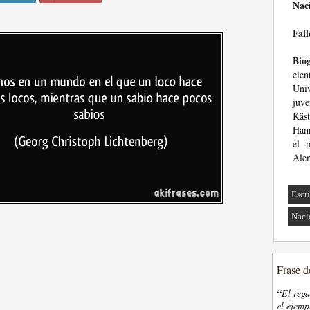
Nac
Fall
Biog
cien
Uni
juv
Käs
Han
el 
Ale
Escri
Naci
Frase d
“
El rega
el ejemp