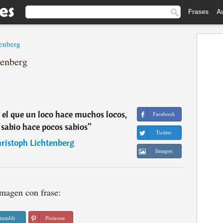
Frases
A
tenberg
tenberg
el que un loco hace muchos locos,
Facebook
sabio hace pocos sabios
”
Twitter
ristoph Lichtenberg
Imagen
magen con frase:
tumblr
Pinterest