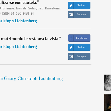
ilizarse con cautela.
”
Twitter
Aforismos. Juan del Solar, trad. Barcelona:
6. ISBN 84-350-9158-9]
Imagen
ristoph Lichtenberg
l matrimonio le restaura la vista.
”
Facebook
ristoph Lichtenberg
Twitter
Imagen
 de Georg Christoph Lichtenberg