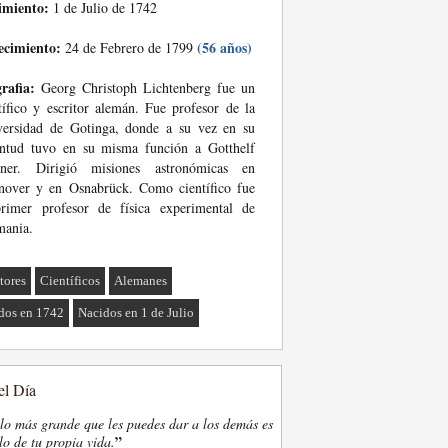
imiento:
1 de Julio de 1742
ecimiento:
(56 años)
24 de Febrero de 1799
rafia:
Georg Christoph Lichtenberg fue un
tífico y escritor alemán. Fue profesor de la
versidad de Gotinga, donde a su vez en su
entud tuvo en su misma función a Gotthelf
tner. Dirigió misiones astronómicas en
nover y en Osnabrück. Como científico fue
primer profesor de física experimental de
mania.
tores
Científicos
Alemanes
dos en 1742
Nacidos en 1 de Julio
el Día
lo más grande que les puedes dar a los demás es
”
lo de tu propia vida.