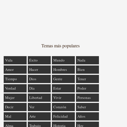
Temas más populares
Vida
Éxito
Mundo
Nada
Amor
Hacer
Hombres
Bien
Tiempo
Dios
Gente
Tener
Verdad
Día
Estar
Poder
Mujer
Libertad
Vivir
Personas
Decir
Ver
Corazón
Saber
Mal
Arte
Felicidad
Años
Alma
Trabajo
Historia
Hoy