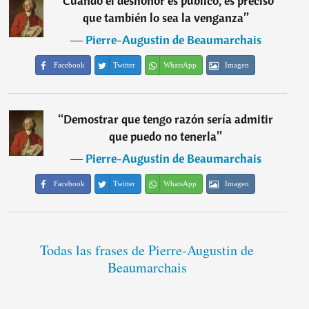
“
Cuando el deshonor es público, es preciso
que también lo sea la venganza
”
―
Pierre-Augustin de Beaumarchais
Facebook
Twitter
WhatsApp
Imagen
“
Demostrar que tengo razón sería admitir
que puedo no tenerla
”
―
Pierre-Augustin de Beaumarchais
Facebook
Twitter
WhatsApp
Imagen
Todas las frases de Pierre-Augustin de
Beaumarchais