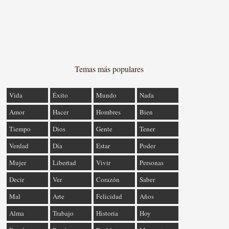
Temas más populares
Vida
Éxito
Mundo
Nada
Amor
Hacer
Hombres
Bien
Tiempo
Dios
Gente
Tener
Verdad
Día
Estar
Poder
Mujer
Libertad
Vivir
Personas
Decir
Ver
Corazón
Saber
Mal
Arte
Felicidad
Años
Alma
Trabajo
Historia
Hoy