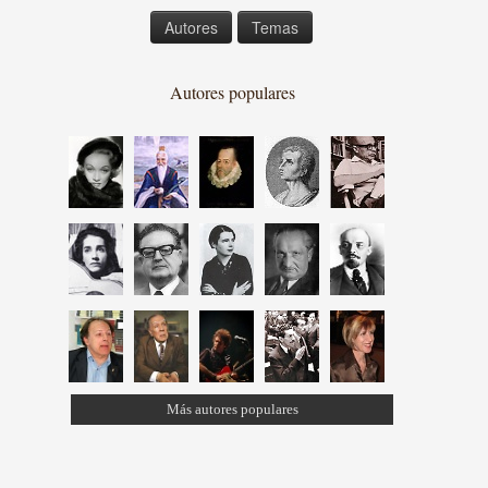
Autores
Temas
Autores populares
Más autores populares