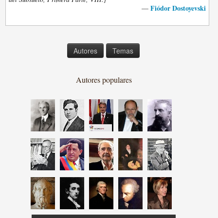
Fiódor Dostoyevski
—
Autores
Temas
Autores populares