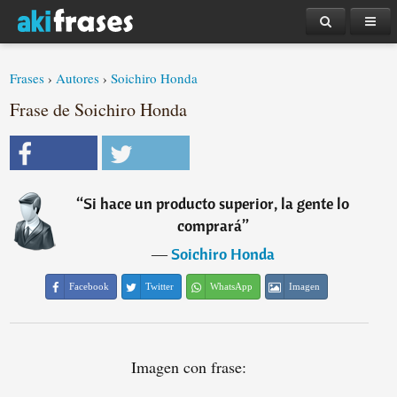
Frases
›
Autores
›
Soichiro Honda
Frase de Soichiro Honda
“
Si hace un producto superior, la gente lo
comprará
”
―
Soichiro Honda
Facebook
Twitter
WhatsApp
Imagen
Imagen con frase: