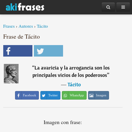
Frases
›
Autores
›
Tácito
Frase de Tácito
“
La avaricia y la arrogancia son los
principales vicios de los poderosos
”
―
Tácito
Facebook
Twitter
WhatsApp
Imagen
Imagen con frase: