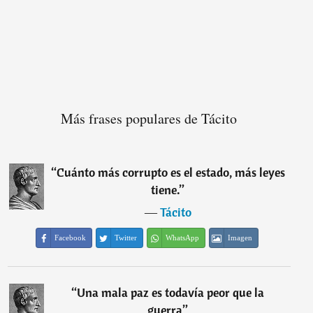
Más frases populares de Tácito
“
Cuánto más corrupto es el estado, más leyes
tiene.
”
―
Tácito
Facebook
Twitter
WhatsApp
Imagen
“
Una mala paz es todavía peor que la
guerra
”