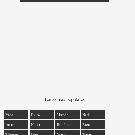
Temas más populares
Vida
Éxito
Mundo
Nada
Amor
Hacer
Hombres
Bien
Tiempo
Dios
Gente
Tener