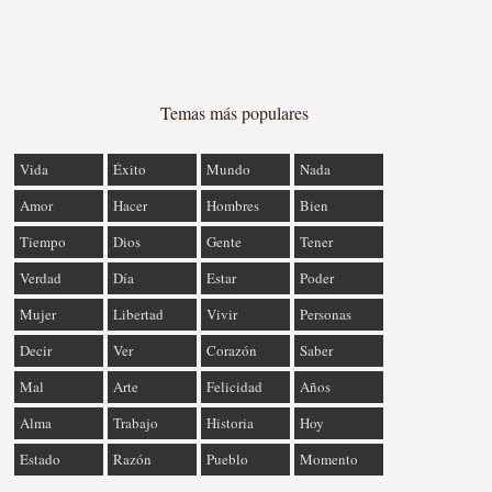
Temas más populares
Vida
Éxito
Mundo
Nada
Amor
Hacer
Hombres
Bien
Tiempo
Dios
Gente
Tener
Verdad
Día
Estar
Poder
Mujer
Libertad
Vivir
Personas
Decir
Ver
Corazón
Saber
Mal
Arte
Felicidad
Años
Alma
Trabajo
Historia
Hoy
Estado
Razón
Pueblo
Momento