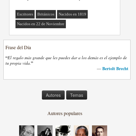
Escritores
Británicos
Nacidos en 1819
Nacidos en 22 de Noviembre
Frase del Día
“
El regalo más grande que les puedes dar a los demás es el ejemplo de
”
tu propia vida.
Bertolt Brecht
—
Autores
Temas
Autores populares