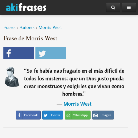
Frases
›
Autores
›
Morris West
Frase de Morris West
“
Su fe había naufragado en el más difícil de
todos los misterios: que un Dios justo pueda
crear monstruos y exigirles que vivan como
hombres.
”
―
Morris West
Facebook
Twitter
WhatsApp
Imagen