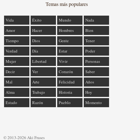
Temas más populares
Vida
Éxito
Mundo
Nada
Amor
Hacer
Hombres
Bien
Tiempo
Dios
Gente
Tener
Verdad
Día
Estar
Poder
Mujer
Libertad
Vivir
Personas
Decir
Ver
Corazón
Saber
Mal
Arte
Felicidad
Años
Alma
Trabajo
Historia
Hoy
Estado
Razón
Pueblo
Momento
© 2013-2026 Aki Frases