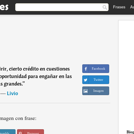
Frases
A
rir, cierto crédito en cuestiones
Facebook
 oportunidad para engañar en las
Twitter
s grandes.
”
Imagen
―
Livio
magen con frase:
Biog
tumblr
Pinterest