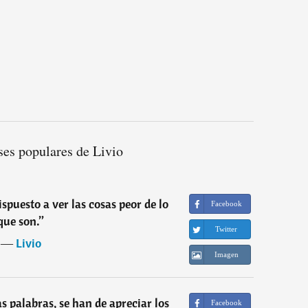
ses populares de Livio
spuesto a ver las cosas peor de lo
Facebook
que son.
”
Twitter
―
Livio
Imagen
as palabras, se han de apreciar los
Facebook