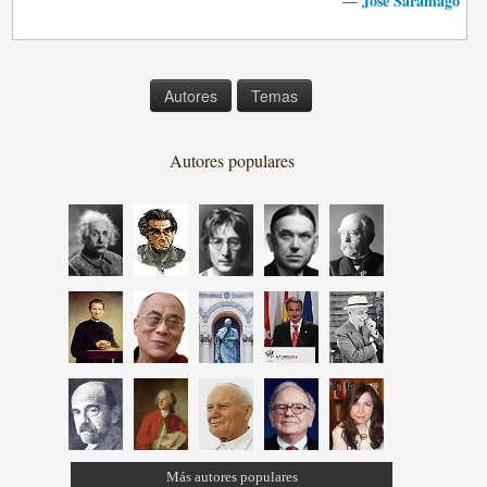
José Saramago
—
Autores
Temas
Autores populares
Más autores populares