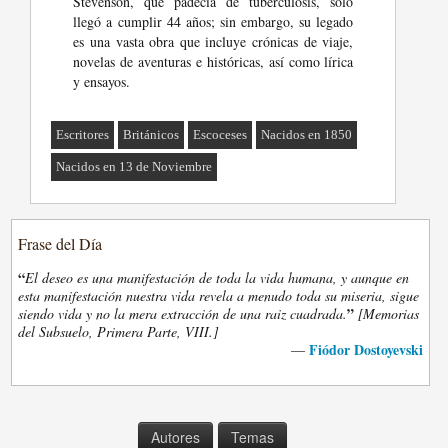
Stevenson, que padecía de tuberculosis, solo
llegó a cumplir 44 años; sin embargo, su legado
es una vasta obra que incluye crónicas de viaje,
novelas de aventuras e históricas, así como lírica
y ensayos.
Escritores
Británicos
Escoceses
Nacidos en 1850
Nacidos en 13 de Noviembre
Frase del Día
“
El deseo es una manifestación de toda la vida humana, y aunque en
esta manifestación nuestra vida revela a menudo toda su miseria, sigue
”
siendo vida y no la mera extracción de una raiz cuadrada.
[Memorias
del Subsuelo, Primera Parte, VIII.]
Fiódor Dostoyevski
—
Autores
Temas