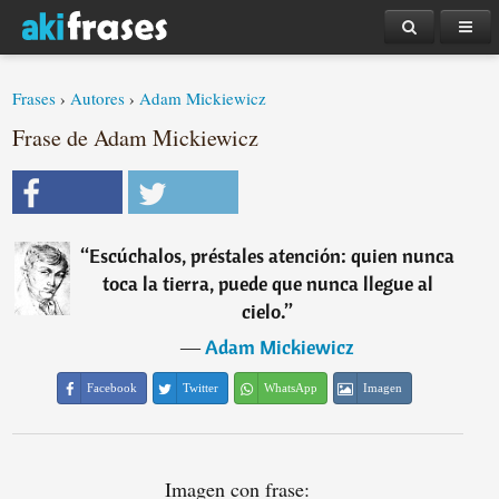
Frases
›
Autores
›
Adam Mickiewicz
Frase de Adam Mickiewicz
“
Escúchalos, préstales atención: quien nunca
toca la tierra, puede que nunca llegue al
cielo.
”
―
Adam Mickiewicz
Facebook
Twitter
WhatsApp
Imagen
Imagen con frase: