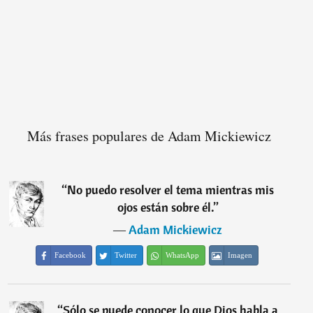
Más frases populares de Adam Mickiewicz
“
No puedo resolver el tema mientras mis
ojos están sobre él.
”
―
Adam Mickiewicz
Facebook
Twitter
WhatsApp
Imagen
“
Sólo se puede conocer lo que Dios habla a