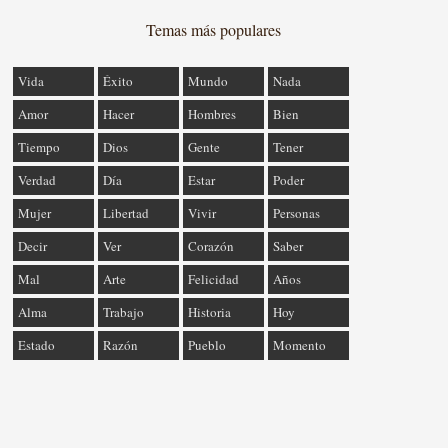
Temas más populares
Vida
Éxito
Mundo
Nada
Amor
Hacer
Hombres
Bien
Tiempo
Dios
Gente
Tener
Verdad
Día
Estar
Poder
Mujer
Libertad
Vivir
Personas
Decir
Ver
Corazón
Saber
Mal
Arte
Felicidad
Años
Alma
Trabajo
Historia
Hoy
Estado
Razón
Pueblo
Momento