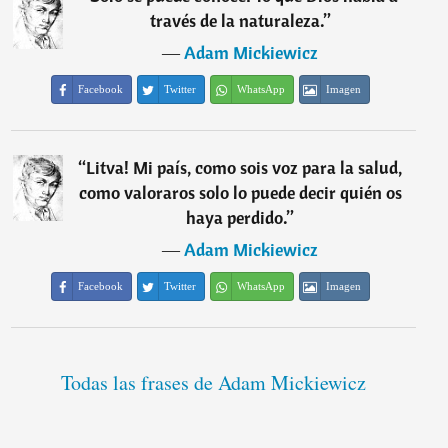
través de la naturaleza.
”
―
Adam Mickiewicz
Facebook
Twitter
WhatsApp
Imagen
“
Litva! Mi país, como sois voz para la salud,
como valoraros solo lo puede decir quién os
haya perdido.
”
―
Adam Mickiewicz
Facebook
Twitter
WhatsApp
Imagen
Todas las frases de Adam Mickiewicz