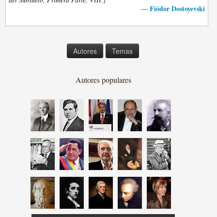
Fiódor Dostoyevski
—
Autores
Temas
Autores populares