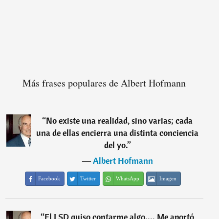
Más frases populares de Albert Hofmann
“
No existe una realidad, sino varias; cada
una de ellas encierra una distinta conciencia
del yo.
”
―
Albert Hofmann
Facebook
Twitter
WhatsApp
Imagen
“
El LSD quiso contarme algo.... Me aportó