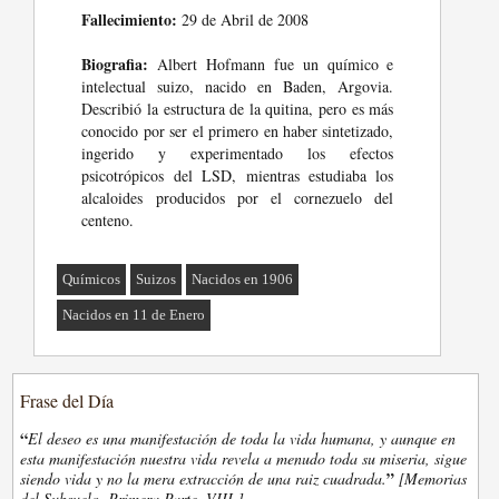
Fallecimiento:
29 de Abril de 2008
Biografia:
Albert Hofmann fue un químico e
intelectual suizo, nacido en Baden, Argovia.
Describió la estructura de la quitina, pero es más
conocido por ser el primero en haber sintetizado,
ingerido y experimentado los efectos
psicotrópicos del LSD, mientras estudiaba los
alcaloides producidos por el cornezuelo del
centeno.
Químicos
Suizos
Nacidos en 1906
Nacidos en 11 de Enero
Frase del Día
“
El deseo es una manifestación de toda la vida humana, y aunque en
esta manifestación nuestra vida revela a menudo toda su miseria, sigue
”
siendo vida y no la mera extracción de una raiz cuadrada.
[Memorias
del Subsuelo, Primera Parte, VIII.]