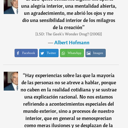
una alegría interior, una mentalidad abierta,
un agradecimiento, me abrió los ojos y me
dio una sensibilidad interior de los milagros
de la creación
”
[LSD: The Geek's Wonder Drug? (2006)]
―
Albert Hofmann
Facebook
Twitter
WhatsApp
Imagen
“
Hay experiencias sobre las que la mayoría
de las personas no se atreve a hablar, porque
no caben en la realidad cotidiana y se sustrae
una explicación racional. No nos estamos
refiriendo a acontecimientos especiales del
mundo exterior, sino a procesos de nuestro
interior, que en general se menosprecian
como meras ilusiones y se desplazan de la