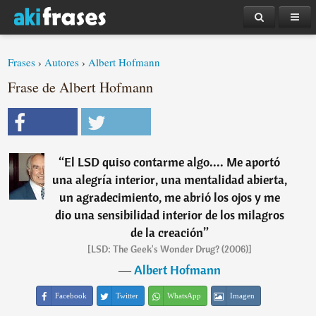
Frases
›
Autores
›
Albert Hofmann
Frase de Albert Hofmann
“
El LSD quiso contarme algo.... Me aportó
una alegría interior, una mentalidad abierta,
un agradecimiento, me abrió los ojos y me
dio una sensibilidad interior de los milagros
de la creación
”
[LSD: The Geek's Wonder Drug? (2006)]
―
Albert Hofmann
Facebook
Twitter
WhatsApp
Imagen