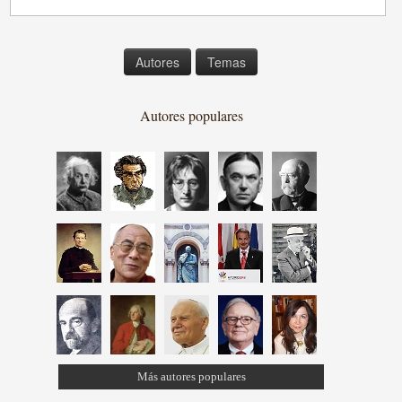
Autores
Temas
Autores populares
Más autores populares