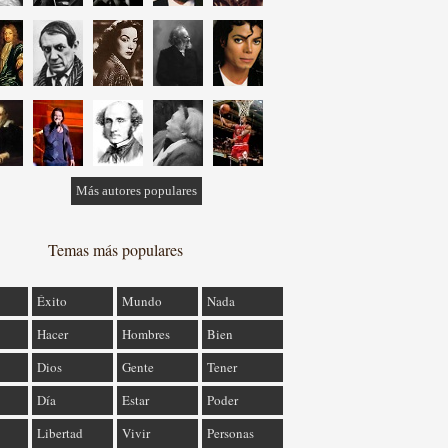
Más autores populares
Temas más populares
Éxito
Mundo
Nada
Hacer
Hombres
Bien
Dios
Gente
Tener
Día
Estar
Poder
Libertad
Vivir
Personas