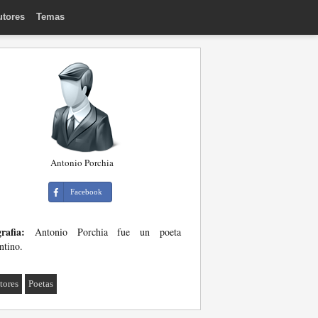
utores
Temas
Antonio Porchia
Facebook
rafia:
Antonio Porchia fue un poeta
ntino.
tores
Poetas