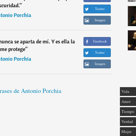
scuridad.
”
Twitter
tonio Porchia
Imagen
unca se aparta de mí. Y es ella la
Facebook
 me protege
”
Twitter
tonio Porchia
Imagen
frases de Antonio Porchia
Vida
Amor
Tiempo
Verdad
Mujer