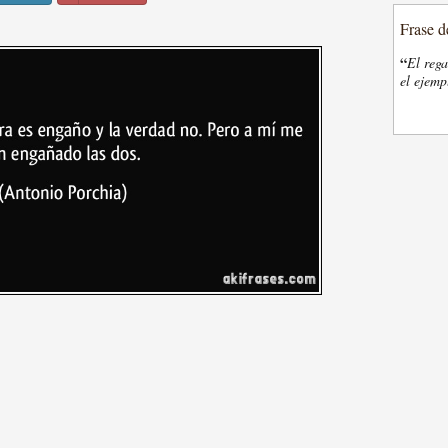
Frase d
“
El rega
el ejemp