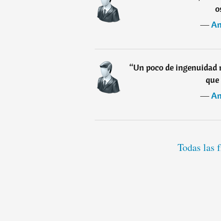
o
―
An
“
Un poco de ingenuidad n
que
―
An
Todas las 