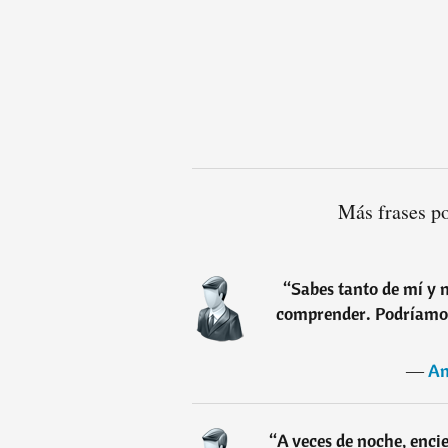
Más frases p
“
Sabes tanto de mí y 
comprender. Podríamos
―
An
“
A veces de noche, enci