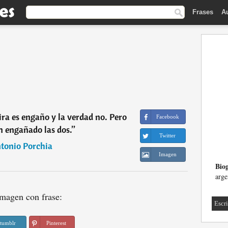
Frases
A
a es engaño y la verdad no. Pero
Facebook
 engañado las dos.
”
Twitter
tonio Porchia
Imagen
Biog
arge
magen con frase:
Escri
tumblr
Pinterest