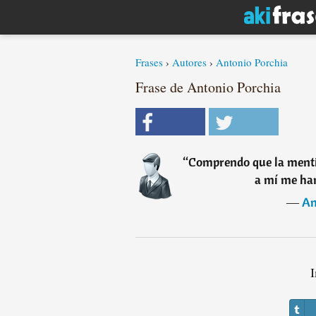
Frases
›
Autores
›
Antonio Porchia
Frase de Antonio Porchia
“
Comprendo que la mentir
a mí me han
―
An
I