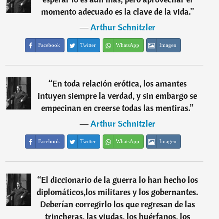
momento adecuado es la clave de la vida.
”
―
Arthur Schnitzler
Facebook
Twitter
WhatsApp
Imagen
“
En toda relación erótica, los amantes
intuyen siempre la verdad, y sin embargo se
empecinan en creerse todas las mentiras.
”
―
Arthur Schnitzler
Facebook
Twitter
WhatsApp
Imagen
“
El diccionario de la guerra lo han hecho los
diplomáticos,los militares y los gobernantes.
Deberían corregirlo los que regresan de las
trincheras, las viudas, los huérfanos, los