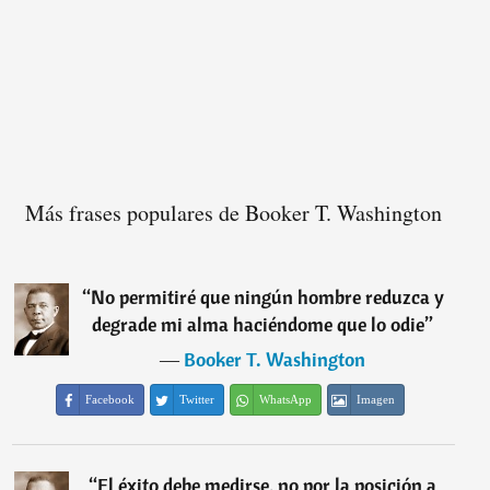
Más frases populares de Booker T. Washington
“
No permitiré que ningún hombre reduzca y
degrade mi alma haciéndome que lo odie
”
―
Booker T. Washington
Facebook
Twitter
WhatsApp
Imagen
“
El éxito debe medirse, no por la posición a