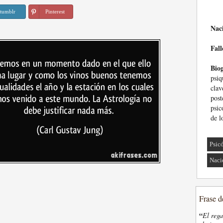
tumblr
Pinterest
Nac
Fall
Biog
psiq
cla
pos
psic
de l
Psic
Naci
Frase d
“
El rega