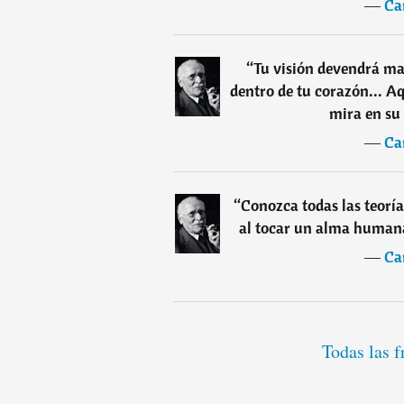
―
Ca
“
Tu visión devendrá ma
dentro de tu corazón... A
mira en su 
―
Ca
“
Conozca todas las teoría
al tocar un alma human
―
Ca
Todas las f