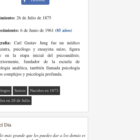
Facebook
imiento:
26 de Julio de 1875
ecimiento:
(85 años)
6 de Junio de 1961
rafia:
Carl Gustav Jung fue un médico
uiatra, psicólogo y ensayista suizo, figura
ve en la etapa inicial del psicoanálisis;
teriormente, fundador de la escuela de
ología analítica, también llamada psicología
os complejos y psicología profunda.
ólogos
Suizos
Nacidos en 1875
dos en 26 de Julio
el Día
lo más grande que les puedes dar a los demás es