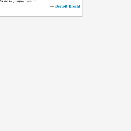
”
lo de tu propia vida.
Bertolt Brecht
—