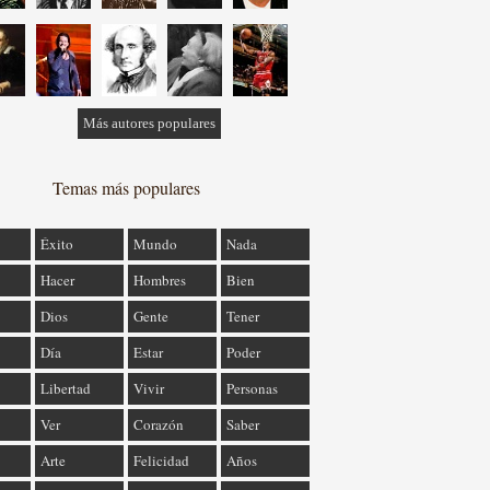
Más autores populares
Temas más populares
Éxito
Mundo
Nada
Hacer
Hombres
Bien
Dios
Gente
Tener
Día
Estar
Poder
Libertad
Vivir
Personas
Ver
Corazón
Saber
Arte
Felicidad
Años