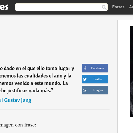
Frases
A
dado en el que ello toma lugar y
Facebook
nemos las cualidades el año y la
Twitter
 hemos venido a este mundo. La
ebe justificar nada más.
”
Imagen
rl Gustav Jung
magen con frase: