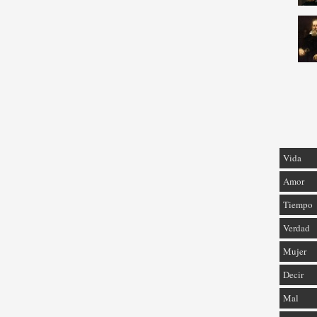
Vida
Amor
Tiempo
Verdad
Mujer
Decir
Mal