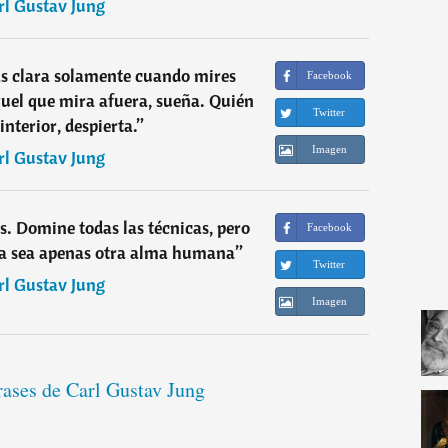
rl Gustav Jung
s clara solamente cuando mires
Facebook
quel que mira afuera, sueña. Quién
Twitter
interior, despierta.
”
Imagen
rl Gustav Jung
s. Domine todas las técnicas, pero
Facebook
a sea apenas otra alma humana
”
Twitter
rl Gustav Jung
Imagen
rases de Carl Gustav Jung