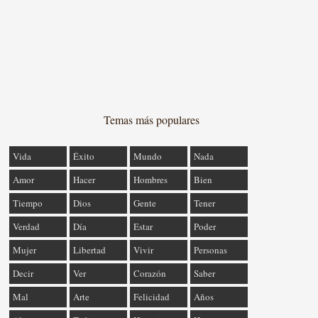
Temas más populares
Vida
Éxito
Mundo
Nada
Amor
Hacer
Hombres
Bien
Tiempo
Dios
Gente
Tener
Verdad
Día
Estar
Poder
Mujer
Libertad
Vivir
Personas
Decir
Ver
Corazón
Saber
Mal
Arte
Felicidad
Años