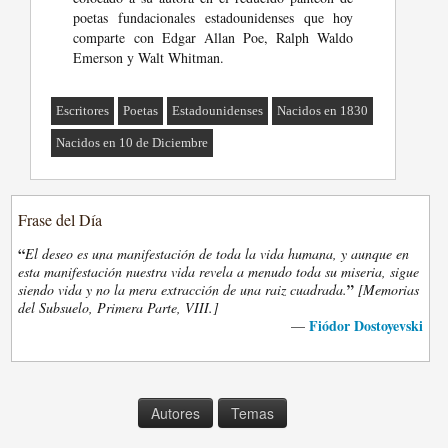
poetas fundacionales estadounidenses que hoy
comparte con Edgar Allan Poe, Ralph Waldo
Emerson y Walt Whitman.
Escritores
Poetas
Estadounidenses
Nacidos en 1830
Nacidos en 10 de Diciembre
Frase del Día
“
El deseo es una manifestación de toda la vida humana, y aunque en
esta manifestación nuestra vida revela a menudo toda su miseria, sigue
”
siendo vida y no la mera extracción de una raiz cuadrada.
[Memorias
del Subsuelo, Primera Parte, VIII.]
Fiódor Dostoyevski
—
Autores
Temas