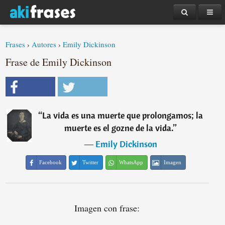
Frases
›
Autores
›
Emily Dickinson
Frase de Emily Dickinson
“
La vida es una muerte que prolongamos; la
muerte es el gozne de la vida.
”
―
Emily Dickinson
Facebook
Twitter
WhatsApp
Imagen
Imagen con frase: