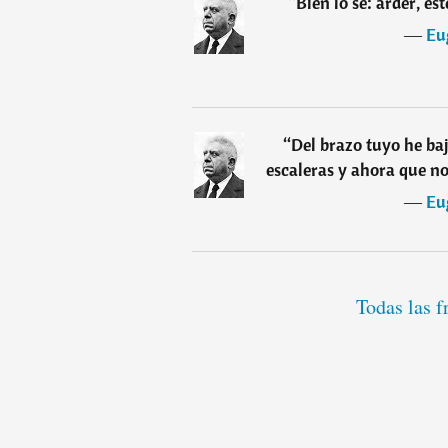
“
Bien lo sé: arder, est
―
Eu
“
Del brazo tuyo he ba
escaleras y ahora que no
―
Eu
Todas las 