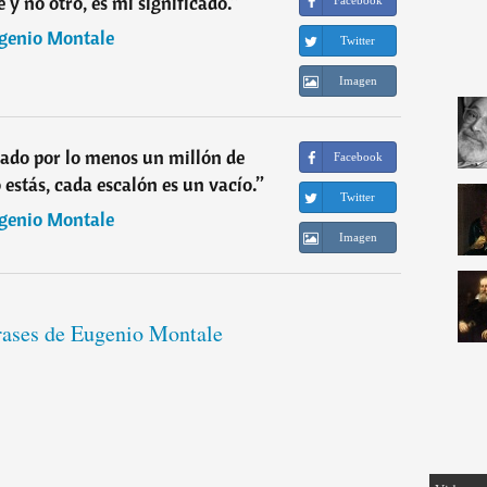
e y no otro, es mi significado.
”
Facebook
genio Montale
Twitter
Imagen
jado por lo menos un millón de
Facebook
 estás, cada escalón es un vacío.
”
Twitter
genio Montale
Imagen
frases de Eugenio Montale