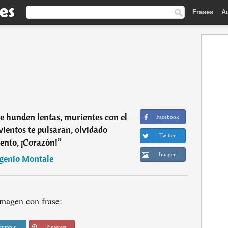
Frases
A
 se hunden lentas, murientes con el
Facebook
 vientos te pulsaran, olvidado
Twitter
ento, ¡Corazón!
”
Imagen
genio Montale
magen con frase:
tumblr
Pinterest