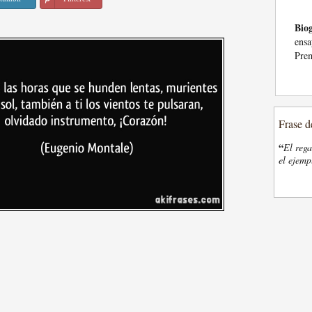
Biog
ensa
Prem
Frase d
“
El rega
el ejemp