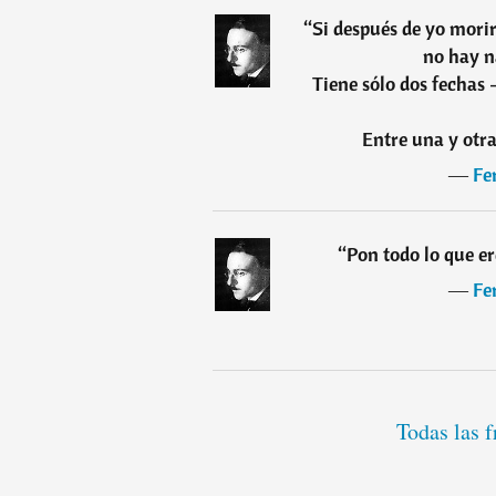
“
Si después de yo morir
no hay n
Tiene sólo dos fechas 
Entre una y otra
―
Fe
“
Pon todo lo que e
―
Fe
Todas las 