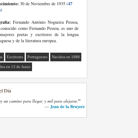
ecimiento:
(47
30 de Noviembre de 1935
s)
rafia:
Fernando António Nogueira Pessoa,
 conocido como Fernando Pessoa, es uno de
 mayores poetas y escritores de la lengua
uguesa y de la literatura europea.
as
Escritores
Portugueses
Nacidos en 1888
dos en 13 de Junio
el Día
”
y un camino para llegar, y mil para alejarse.
Jean de la Bruyere
—