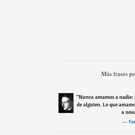
Más frases p
“
Nunca amamos a nadie: a
de alguien. Lo que amamos
a nos
―
Fe