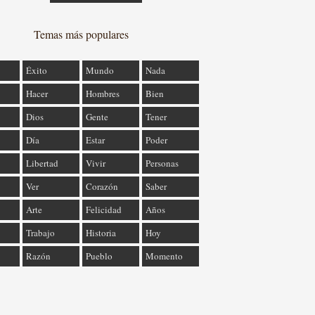
Temas más populares
Éxito
Mundo
Nada
Hacer
Hombres
Bien
Dios
Gente
Tener
Día
Estar
Poder
Libertad
Vivir
Personas
Ver
Corazón
Saber
Arte
Felicidad
Años
Trabajo
Historia
Hoy
Razón
Pueblo
Momento