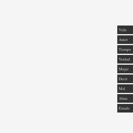
Vida
Amor
Tiempo
Verdad
Mujer
Decir
Mal
Alma
Estado