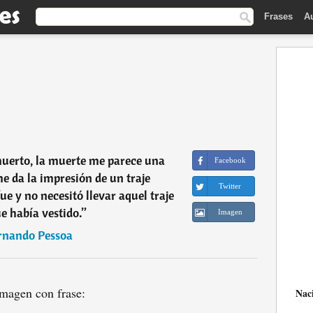
Frases
A
uerto, la muerte me parece una
Facebook
me da la impresión de un traje
Twitter
e y no necesitó llevar aquel traje
e había vestido.
”
Imagen
rnando Pessoa
magen con frase:
Nac