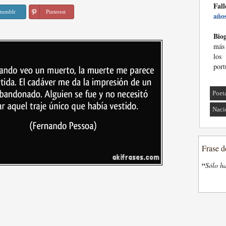
Fall
tumblr
Pinterest
año
Biog
más
los
port
Poet
Naci
Frase d
“
Sólo ha