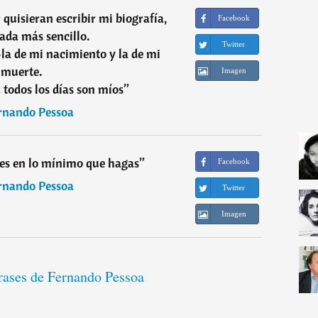
 quisieran escribir mi biografía,
Facebook
ada más sencillo.
Twitter
-la de mi nacimiento y la de mi
muerte.
Imagen
 todos los días son míos
”
rnando Pessoa
res en lo mínimo que hagas
”
Facebook
rnando Pessoa
Twitter
Imagen
frases de Fernando Pessoa